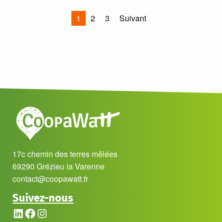
Pagination
1
2
3
Suivant
des
publications
17c chemin des terres mêlées
69290 Grézieu la Varenne
contact@coopawatt.fr
Suivez-nous
LinkedIn
Facebook
Instagram