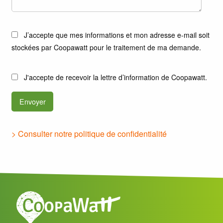
Veuillez
J’accepte que mes informations et mon adresse e-mail soit
laisser
stockées par Coopawatt pour le traitement de ma demande.
ce
champ
Veuillez
vide.
J'accepte de recevoir la lettre d’information de Coopawatt.
laisser
ce
champ
vide.
> Consulter notre politique de confidentialité