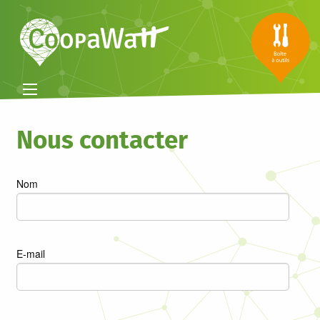
Nous contacter
Nom
Veuillez
E-mail
laisser
ce
champ
Veuillez
vide.