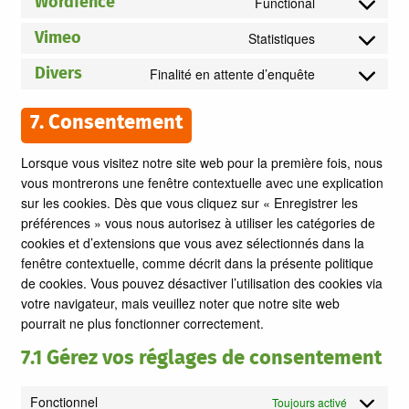
to
Functional
Wordfence
Consent
service
to
Statistiques
Vimeo
wordpress
Consent
service
to
Finalité en attente d’enquête
Divers
wordfence
Consent
service
to
vimeo
7. Consentement
service
divers
Lorsque vous visitez notre site web pour la première fois, nous
vous montrerons une fenêtre contextuelle avec une explication
sur les cookies. Dès que vous cliquez sur « Enregistrer les
préférences » vous nous autorisez à utiliser les catégories de
cookies et d’extensions que vous avez sélectionnés dans la
fenêtre contextuelle, comme décrit dans la présente politique
de cookies. Vous pouvez désactiver l’utilisation des cookies via
votre navigateur, mais veuillez noter que notre site web
pourrait ne plus fonctionner correctement.
7.1 Gérez vos réglages de consentement
Fonctionnel
Toujours activé