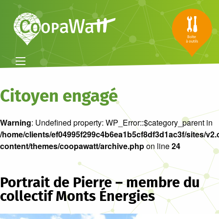
Citoyen engagé
Warning
: Undefined property: WP_Error::$category_parent in
/home/clients/ef04995f299c4b6ea1b5cf8df3d1ac3f/sites/v2.
content/themes/coopawatt/archive.php
on line
24
Portrait de Pierre – membre du
collectif Monts Énergies