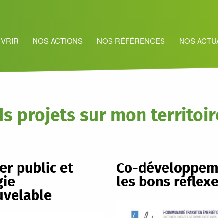
VRIR
NOS ACTIONS
NOS RÉFÉRENCES
NOS ACTU
s projets sur mon territoir
er public et
Co-développeme
gie
les bons réflex
uvelable