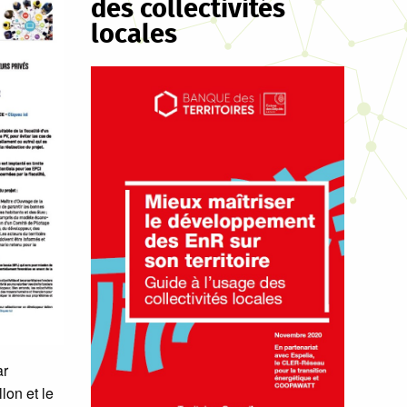
des collectivités
locales
ar
on et le