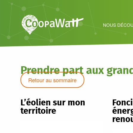
NOUS DÉCOU
Prendre part aux grand
Retour au sommaire
L’éolien sur mon
Fonci
territoire
éner
reno