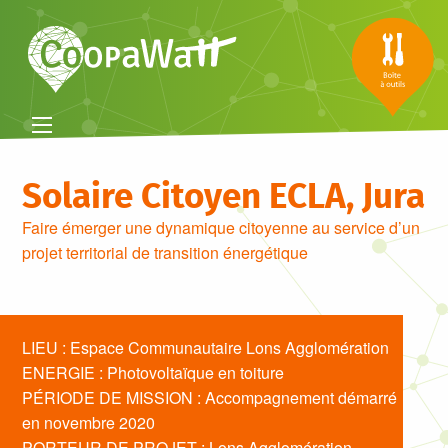
Solaire Citoyen ECLA, Jura
Faire émerger une dynamique citoyenne au service d’un
projet territorial de transition énergétique
LIEU : Espace Communautaire Lons Agglomération
ENERGIE : Photovoltaïque en toiture
PÉRIODE DE MISSION : Accompagnement démarré
en novembre 2020
PORTEUR DE PROJET : Lons Agglomération