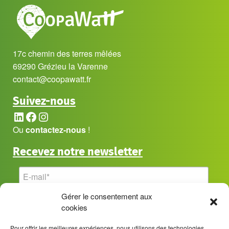
17c chemin des terres mêlées
69290 Grézieu la Varenne
contact@coopawatt.fr
Suivez-nous
LinkedIn
Facebook
Instagram
Ou
contactez-nous
!
Recevez notre newsletter
Gérer le consentement aux
cookies
Pour offrir les meilleures expériences, nous utilisons des technologies