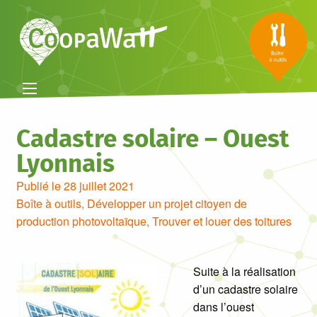
Cadastre solaire – Ouest
Lyonnais
Publié le 28 juillet 2021
Boîte à outils
,
Développer un projet citoyen de
production photovoltaïque
,
Trouver et louer des toitures
Suite à la réalisation
d’un cadastre solaire
dans l’ouest